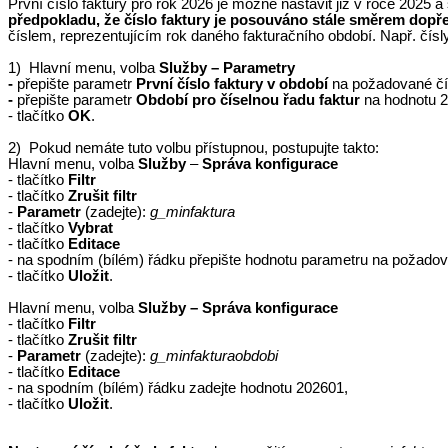
První číslo faktury pro rok 2026 je možné nastavit již v roce 2025 
předpokladu, že číslo faktury je posouváno stále směrem dopř
číslem, reprezentujícím rok daného fakturačního období. Např. čísly 20
1)
Hlavní menu, volba
Služby – Parametry
-
přepište parametr
První číslo faktury v období
na požadované čís
-
přepište parametr
Období pro číselnou řadu faktur
na hodnotu 2
- tlačítko
OK
.
2)
Pokud nemáte tuto volbu přístupnou, postupujte takto:
Hlavní menu, volba
Služby
–
Správa konfigurace
- tlačítko
Filtr
- tlačítko
Zrušit filtr
-
Parametr
(zadejte):
g_
minfaktura
- tlačítko
Vybrat
- tlačítko
Editace
- na spodním (bílém) řádku přepište hodnotu parametru na požadova
- tlačítko
Uložit
.
Hlavní menu, volba
Služby – Správa konfigurace
- tlačítko
Filtr
- tlačítko
Zrušit filtr
-
Parametr
(zadejte):
g_
minfakturaobdobi
- tlačítko
Editace
- na spodním (bílém) řádku zadejte hodnotu 202601,
- tlačítko
Uložit
.