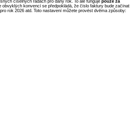
lušných číselných řadách pro daný rok. To ale funguje
pouze za
le obvyklých konvencí se předpokládá, že číslo faktury bude začínat
.. pro rok 2026 atd.
Toto nastavení můžete provést dvěma způsoby: