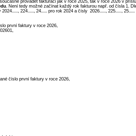
a současně provádět fakturaci jak v roce 2025, tak v roce 2026 v přís
edu
. Není tedy možné začínat každý rok fakturou např. od čísla 1. D
24....., 224....., 24..... pro rok 2024 a čísly
2026....., 225....., 25...
lo první faktury v roce 2026,
02601,
né číslo první faktury v roce 2026,