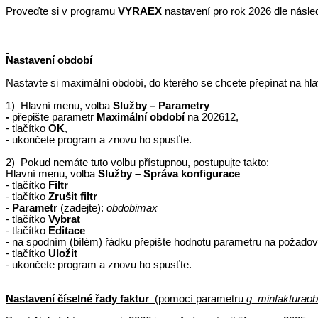
Proveďte si v programu
VYRAEX
nastavení pro rok 2026 dle násle
Nastavení období
Nastavte si maximální období, do kterého se chcete přepínat na h
1)
Hlavní menu, volba
Služby – Parametry
-
přepište parametr
Maximální období
na 202612,
- tlačítko
OK
,
- ukončete program a znovu ho spusťte.
2)
Pokud nemáte tuto volbu přístupnou, postupujte takto:
Hlavní menu, volba
Služby – Správa konfigurace
- tlačítko
Filtr
- tlačítko
Zrušit filtr
-
Parametr
(zadejte):
obdobimax
- tlačítko
Vybrat
- tlačítko
Editace
- na spodním (bílém) řádku přepište hodnotu parametru na požad
- tlačítko
Uložit
- ukončete program a znovu ho spusťte.
Nastavení číselné řady faktur
(pomocí parametru
g_
minfakturaob