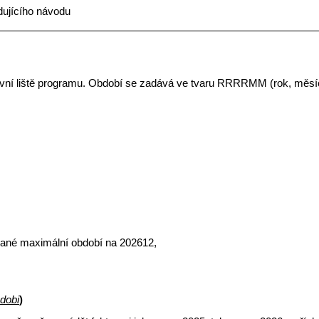
dujícího návodu
lavní liště programu. Období se zadává ve tvaru RRRRMM (rok, měsí
ované maximální období na
202612,
dobi
)