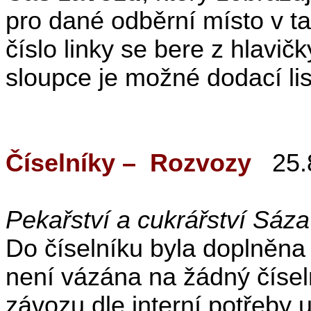
pro dané odběrní místo v t
číslo linky se bere z hlavič
sloupce je možné dodací listy 
Číselníky –
Rozvozy
25.
Pekařství a cukrářství Sáza
Do číselníku byla doplněn
není vázána na žádný čísel
závozu dle interní potřeby 