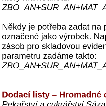
ZBO_AN+SUR_AN+MAT_
Někdy je potřeba zadat na 
označené jako výrobek. Nap
zásob pro skladovou eviden
parametru zadáme takto:
ZBO_AN+SUR_AN+MAT_
Dodací listy – Hromadné 
Pekařství a cukrářství Sáza