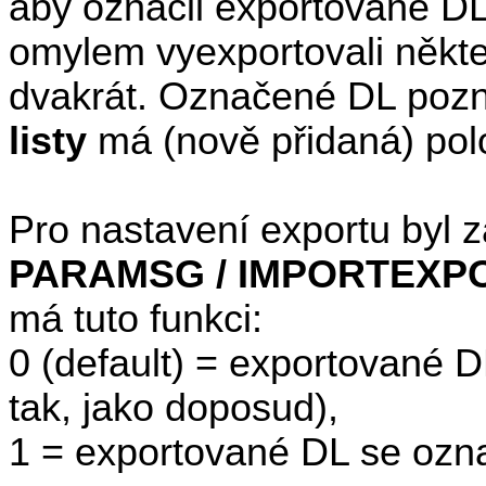
aby označil exportované DL
omylem vyexportovali někte
dvakrát. Označené DL pozn
listy
má (nově přidaná) po
Pro nastavení exportu byl 
PARAMSG / IMPORTEXPOR
má tuto funkci:
0
(default)
= exportované D
tak, jako doposud),
1 = exportované DL se ozna