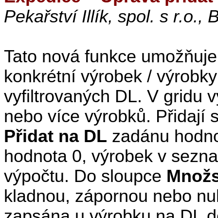
Pekařství Illík, spol. s r.o., 
Tato nová funkce umožňuje
konkrétní výrobek / výrob
vyfiltrovaných DL. V gridu
nebo více výrobků. Přidají s
Přidat na DL
zadánu hodno
hodnota 0, výrobek v sezn
výpočtu. Do sloupce
Množst
kladnou, zápornou nebo nul
zapsána u výrobku na DL 