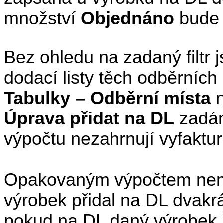
množství
Objednáno
bude 
Bez ohledu na zadaný filtr
dodací listy těch odběrních 
Tabulky – Odběrní místa
n
Úprava přidat na DL
zadán
výpočtu nezahrnují vyfaktu
Opakovaným výpočtem nemů
výrobek přidal na DL dvakrá
pokud na DL daný výrobek ji