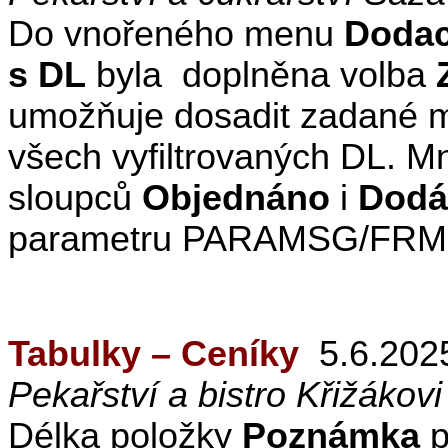
Do vnořeného menu
Dodac
s DL
byla
doplněna volba
umožňuje dosadit zadané m
všech vyfiltrovaných DL. M
sloupců
Objednáno
i
Dodá
parametru PARAMSG/FRMDL
Tabulky – Ceníky
5.6.202
Pekařství a bistro Křižákovi
Délka položky
Poznámka
p