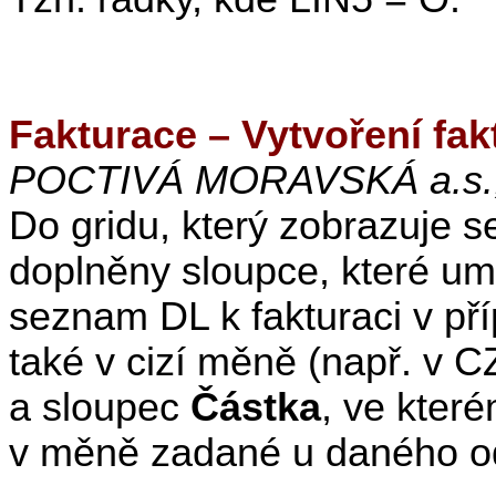
Fakturace – Vytvoření fak
POCTIVÁ MORAVSKÁ a.s.,
Do gridu, který zobrazuje s
doplněny sloupce, které um
seznam DL k fakturaci v př
také v cizí měně (např. v 
a sloupec
Částka
, ve kter
v měně zadané u daného od