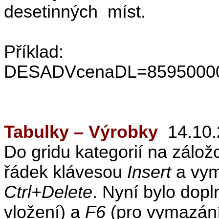
desetinných
míst.
Příklad:
DESADVcenaDL=85950000
Tabulky – Výrobky
14.10.
Do gridu kategorií na zálo
řádek klávesou
Insert
a vym
Ctrl+Delete
. Nyní bylo dopl
vložení) a
F6
(pro vymazání