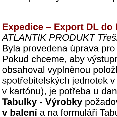
Expedice – Export DL do 
ATLANTIK PRODUKT Třešňá
Byla provedena úprava pro 
Pokud chceme, aby výstupn
obsahoval vyplněnou polo
spotřebitelských jednotek v
v kartónu), je potřeba u da
Tabulky - Výrobky
požadov
v balení
a na formuláři Tab