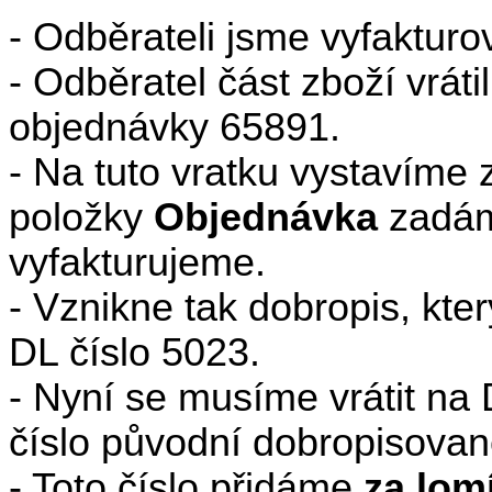
- Odběrateli jsme vyfakturo
- Odběratel část zboží vráti
objednávky 65891.
- Na tuto vratku vystavíme
položky
Objednávka
zadá
vyfakturujeme.
- Vznikne tak dobropis, kt
DL číslo 5023.
- Nyní se musíme vrátit na 
číslo původní dobropisované
- Toto číslo přidáme
za lom