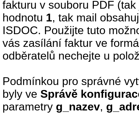
fakturu v souboru PDF (ta
hodnotu
1
, tak mail obsahu
ISDOC. Použijte tuto možno
vás zasílání faktur ve form
odběratelů nechejte u polo
Podmínkou pro správné vyt
byly ve
Správě konfigurac
parametry
g_nazev
,
g_adr