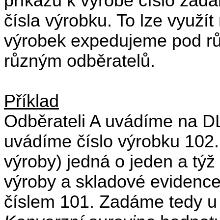
příkazu k výrobě číslo zad
čísla výrobku. To lze využít
výrobek expedujeme pod r
různým odběratelů.
Příklad
Odběrateli A uvádíme na DL
uvádíme číslo výrobku 102. 
výroby) jedná o jeden a týž
výroby a skladové evidenc
číslem 101. Zadáme tedy u