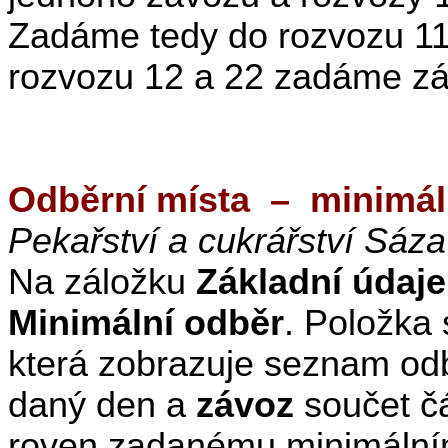
Zadáme tedy do rozvozu 11 
rozvozu 12 a 22 zadáme záv
Odběrní místa
–
minimál
Pekařství a cukrářství Sáza
Na záložku
Základní údaje
Minimální odběr
. Položka 
která zobrazuje seznam odb
daný den a
závoz
součet čá
roven zadanému minimální