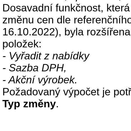
Dosavadní funkčnost, kte
změnu cen dle referenčního
16.10.2022
), byla rozšíře
položek:
- Vyřadit z nabídky
- Sazba DPH,
- Akční výrobek.
Požadovaný výpočet je pot
Typ změny
.