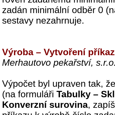
zadán minimální odběr 0 (na
sestavy nezahrnuje.
Výroba – Vytvoření příka
Merhautovo pekařství, s.r.o.
Výpočet byl upraven tak, ž
(na formuláři
Tabulky – Sk
Konverzní surovina
, zapí