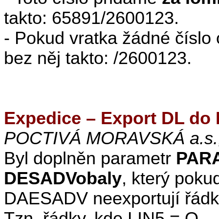
takto: 65891/2600123.
- Pokud vratka žádné čísl
bez něj takto: /2600123.
Expedice – Export DL do 
POCTIVÁ MORAVSKÁ a.s.,
Byl doplněn parametr
PARA
DESADVobaly
, který poku
DAESADV neexportují řádky 
Tzn. řádky, kde LIN5 = O.